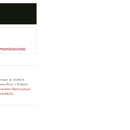
nsowany ze środków
twa Pracy i Polityki
rogramu Operacyjnego
atelskich
.