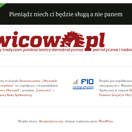
a po wpisach
ronę wykonało
Stowarzyszenie „Obywatele
Projekt jest współfina
ywatelom”
we współpracy z kwartalnikiem
otrzymanych z Ministers
owy Obywatel”
, portalem
„Lewicowo”
i
Społecznej w ramach
P
jową Radą Spółdzielczą
.
Fundusz Inicjatyw Obyw
Projekt strony:
Kooperatywa.org
, dumnie wspierana przez
WordPress
.