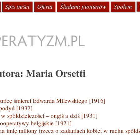
kstu
Spis treści
Oferta
Śladami pionierów
Społem
tyzm.pl
utora:
Maria Orsetti
a po wpisach
znicę śmierci Edwarda Milewskiego [1916]
podyń [1932]
w spółdzielczości – ongiś a dziś [1931]
kooperatywy belgijskie [1921]
 na imię miliony (rzecz o zadaniach kobiet w ruchu spółd