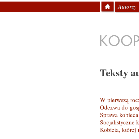
Menu
Przeskocz do te
Autorzy
Strona
główna
Koopera
Teksty a
Nawigacj
W pierwszą roc
Odezwa do gos
Sprawa kobieca 
Socjalistyczne 
Kobieta, której