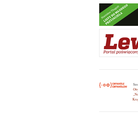
Nawigacj
St
Ob
„N
Kra