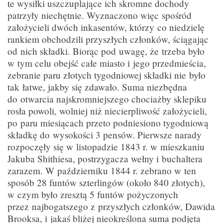
te wysiłki uszczuplające ich skromne dochody
patrzyły niechętnie. Wyznaczono więc spośród
założycieli dwóch inkasentów, którzy co niedzielę
rankiem obchodzili przyszłych członków, ściągając
od nich składki. Biorąc pod uwagę, że trzeba było
w tym celu obejść całe miasto i jego przedmieścia,
zebranie paru złotych tygodniowej składki nie było
tak łatwe, jakby się zdawało. Suma niezbędna
do otwarcia najskromniejszego chociażby sklepiku
rosła powoli, wolniej niż niecierpliwość założycieli,
po paru miesiącach przeto podniesiono tygodniową
składkę do wysokości 3 pensów. Pierwsze narady
rozpoczęły się w listopadzie 1843 r. w mieszkaniu
Jakuba Shithiesa, postrzygacza wełny i buchaltera
zarazem. W październiku 1844 r. zebrano w ten
sposób 28 funtów szterlingów (około 840 złotych),
w czym było zresztą 5 funtów pożyczonych
przez najbogatszego z przyszłych członków, Dawida
Brooksa, i jakaś bliżej nieokreślona suma podjęta