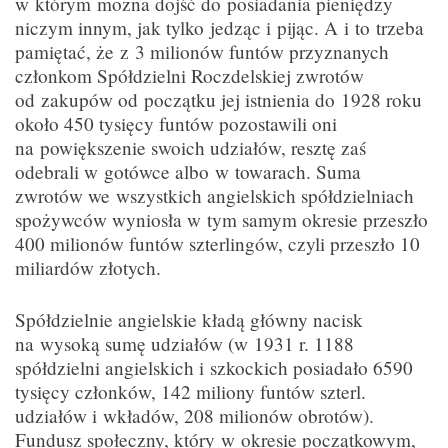
w którym można dojść do posiadania pieniędzy
niczym innym, jak tylko jedząc i pijąc. A i to trzeba
pamiętać, że z 3 milionów funtów przyznanych
członkom Spółdzielni Roczdelskiej zwrotów
od zakupów od początku jej istnienia do 1928 roku
około 450 tysięcy funtów pozostawili oni
na powiększenie swoich udziałów, resztę zaś
odebrali w gotówce albo w towarach. Suma
zwrotów we wszystkich angielskich spółdzielniach
spożywców wyniosła w tym samym okresie przeszło
400 milionów funtów szterlingów, czyli przeszło 10
miliardów złotych.
Spółdzielnie angielskie kładą główny nacisk
na wysoką sumę udziałów (w 1931 r. 1188
spółdzielni angielskich i szkockich posiadało 6590
tysięcy członków, 142 miliony funtów szterl.
udziałów i wkładów, 208 milionów obrotów).
Fundusz społeczny, który w okresie początkowym,