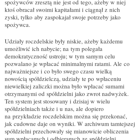
spożywców zresztą nie jest od tego, ażeby w niej
ktoś obracał swoimi kapitałami i ciągnął z nich
zyski, tylko aby zaspokajał swoje potrzeby jako
spożywca.
Udziały roczdelskie były niskie, ażeby każdemu
umożliwić ich nabycie; na tym polegała
demokratyczność ustroju; w tym samym celu
pozwalano je wpłacać minimalnymi ratami. Ale co
najważniejsze i co było swego czasu wielką
nowością spółdzielczą, udziały te po wpłaceniu
niewielkiej zaliczki można było wpłacać sumami
otrzymanymi od spółdzielni jako zwrot nadwyżek.
Ten system jest stosowany i dzisiaj w wielu
spółdzielniach także i u nas, ale dopiero
na przykładzie roczdelskim można się przekonać,
jak cudowne daje on wyniki. W archiwum tamtejszej
spółdzielni przechowały się mianowicie obliczenia
sum wpłacanych i odbieranych ze spółdzielni