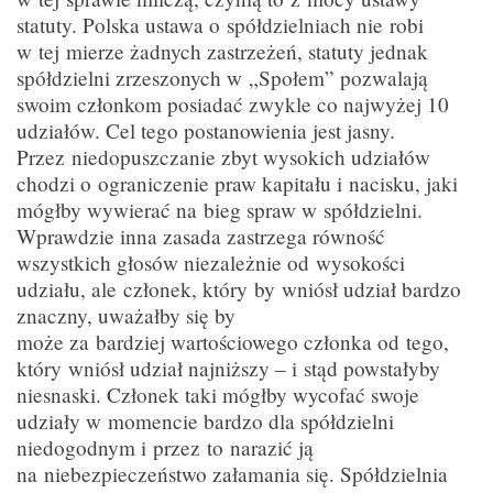
statuty. Polska ustawa o spółdzielniach nie robi
w tej mierze żadnych zastrzeżeń, statuty jednak
spółdzielni zrzeszonych w „Społem” pozwalają
swoim członkom posiadać zwykle co najwyżej 10
udziałów. Cel tego postanowienia jest jasny.
Przez niedopuszczanie zbyt wysokich udziałów
chodzi o ograniczenie praw kapitału i nacisku, jaki
mógłby wywierać na bieg spraw w spółdzielni.
Wprawdzie inna zasada zastrzega równość
wszystkich głosów niezależnie od wysokości
udziału, ale członek, który by wniósł udział bardzo
znaczny, uważałby się by
może za bardziej wartościowego członka od tego,
który wniósł udział najniższy – i stąd powstałyby
niesnaski. Członek taki mógłby wycofać swoje
udziały w momencie bardzo dla spółdzielni
niedogodnym i przez to narazić ją
na niebezpieczeństwo załamania się. Spółdzielnia