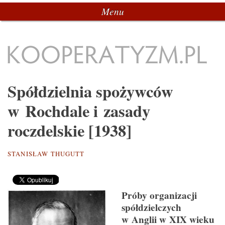
Menu
Przeskocz do tekstu
Kooperatyzm.pl
Spółdzielnia spożywców
w Rochdale i zasady
roczdelskie [1938]
STANISŁAW THUGUTT
Próby organizacji
spółdzielczych
w Anglii w XIX wieku