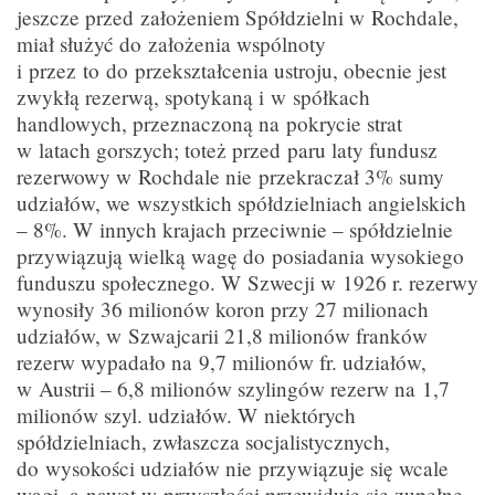
jeszcze przed założeniem Spółdzielni w Rochdale,
miał służyć do założenia wspólnoty
i przez to do przekształcenia ustroju, obecnie jest
zwykłą rezerwą, spotykaną i w spółkach
handlowych, przeznaczoną na pokrycie strat
w latach gorszych; toteż przed paru laty fundusz
rezerwowy w Rochdale nie przekraczał 3% sumy
udziałów, we wszystkich spółdzielniach angielskich
– 8%. W innych krajach przeciwnie – spółdzielnie
przywiązują wielką wagę do posiadania wysokiego
funduszu społecznego. W Szwecji w 1926 r. rezerwy
wynosiły 36 milionów koron przy 27 milionach
udziałów, w Szwajcarii 21,8 milionów franków
rezerw wypadało na 9,7 milionów fr. udziałów,
w Austrii – 6,8 milionów szylingów rezerw na 1,7
milionów szyl. udziałów. W niektórych
spółdzielniach, zwłaszcza socjalistycznych,
do wysokości udziałów nie przywiązuje się wcale
wagi, a nawet w przyszłości przewiduje się zupełne