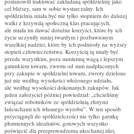
postanowili traktować zakładaną spółdzielnię jako
cel bliższy, sam w sobie wystarczalny. Ich
spółdzielnia miała być nie tylko stopniem do dalszej
walki z krzywdą społeczną klas pracujących,
ale miała im dawać doraźne korzyści, które by ich
życie uczyniły mniej twardym i pozbawionym
wszelkiej nadziei, które by ich podniosły na wyższy
stopień człowieczeństwa. Korzyścią tą miały być
przede wszystkim, poza sumienną wagą i lepszym
gatunkiem towaru, zwrotu od sum nadpłaconych
przy zakupie w spółdzielni towaru, zwroty dzielone
już nie według wysokości włożonego udziału,
ale według wysokości dokonanych zakupów. Jak
jeden założyciel później powiedział: „chcieliśmy
związać robotników ze spółdzielnią złotymi
łańcuchami ich własnego wyrobu”. W ten sposób
przyciągnęli do spółdzielczości nie tylko garstkę
płomiennych idealistów, gotowych wszystko
poświęcić dla przeprowadzenia ukochanej idei,