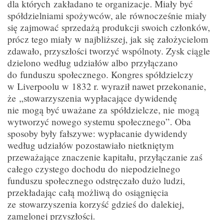
dla których zakładano te organizacje. Miały być
spółdzielniami spożywców, ale równocześnie miały
się zajmować sprzedażą produkcji swoich członków,
prócz tego miały w najbliższej, jak się założycielom
zdawało, przyszłości tworzyć wspólnoty. Zysk ciągle
dzielono według udziałów albo przyłączano
do funduszu społecznego. Kongres spółdzielczy
w Liverpoolu w 1832 r. wyraził nawet przekonanie,
że „stowarzyszenia wypłacające dywidendę
nie mogą być uważane za spółdzielcze, nie mogą
wytworzyć nowego systemu społecznego”. Oba
sposoby były fałszywe: wypłacanie dywidendy
według udziałów pozostawiało nietkniętym
przeważające znaczenie kapitału, przyłączanie zaś
całego czystego dochodu do niepodzielnego
funduszu społecznego odstręczało dużo ludzi,
przekładając całą możliwą do osiągnięcia
ze stowarzyszenia korzyść gdzieś do dalekiej,
zamglonej przyszłości.