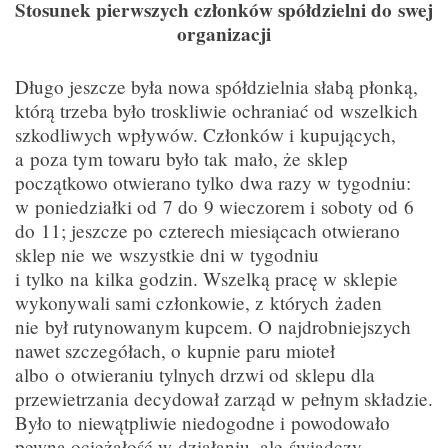
Stosunek pierwszych członków spółdzielni do swej
organizacji
Długo jeszcze była nowa spółdzielnia słabą płonką,
którą trzeba było troskliwie ochraniać od wszelkich
szkodliwych wpływów. Członków i kupujących,
a poza tym towaru było tak mało, że sklep
początkowo otwierano tylko dwa razy w tygodniu:
w poniedziałki od 7 do 9 wieczorem i soboty od 6
do 11; jeszcze po czterech miesiącach otwierano
sklep nie we wszystkie dni w tygodniu
i tylko na kilka godzin. Wszelką pracę w sklepie
wykonywali sami członkowie, z których żaden
nie był rutynowanym kupcem. O najdrobniejszych
nawet szczegółach, o kupnie paru mioteł
albo o otwieraniu tylnych drzwi od sklepu dla
przewietrzania decydował zarząd w pełnym składzie.
Było to niewątpliwie niedogodne i powodowało
pewną ociężałość w działaniu, ale świadczy