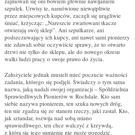
zajmowali się oni bowiem głównie nawijaniem
szpulek. Urwisy te, namówione niewątpliwie
przez miejscowych kupców, zaczęli się urągliwie
śmiać, krzycząc: „Nareszcie zwariowani tkacze
otwierają swój sklep”. Ani szpulkarze, ani
podszczuwający ich kupcy, ani nawet sami pionierzy
nie zdawali sobie oczywiście sprawy, że to otwarto
drzwi nie tylko do sklepu, ale do nowego okresu
walki ludzi pracy o swoje prawo do życia.
Założyciele jednak musieli mieć poczucie ważności
zadania, którego się podjęli. Świadczy o tym sama
nazwa, jaką nadali swojej organizacji – Spółdzielnia
Sprawiedliwych Pionierów w Rochdale. Kto sam
siebie nazywa pionierem, ten szuka nowych dróg,
ten nie zgadza się ze stanem rzeczy, jaki zastał. Kto,
jak sztandar, rozwija nad sobą miano
sprawiedliwego, ten chce walczyć z krzywdą,
z którą się jego sumienie nie może pogodzić.