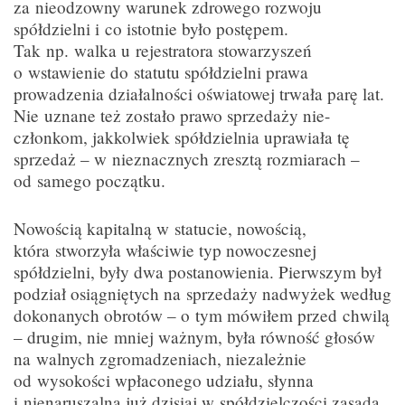
za nieodzowny warunek zdrowego rozwoju
spółdzielni i co istotnie było postępem.
Tak np. walka u rejestratora stowarzyszeń
o wstawienie do statutu spółdzielni prawa
prowadzenia działalności oświatowej trwała parę lat.
Nie uznane też zostało prawo sprzedaży nie-
członkom, jakkolwiek spółdzielnia uprawiała tę
sprzedaż – w nieznacznych zresztą rozmiarach –
od samego początku.
Nowością kapitalną w statucie, nowością,
która stworzyła właściwie typ nowoczesnej
spółdzielni, były dwa postanowienia. Pierwszym był
podział osiągniętych na sprzedaży nadwyżek według
dokonanych obrotów – o tym mówiłem przed chwilą
– drugim, nie mniej ważnym, była równość głosów
na walnych zgromadzeniach, niezależnie
od wysokości wpłaconego udziału, słynna
i nienaruszalna już dzisiaj w spółdzielczości zasada