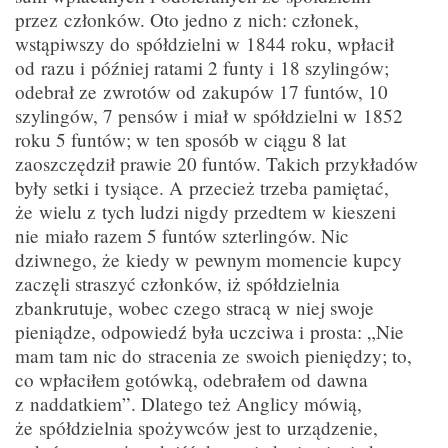
przez członków. Oto jedno z nich: członek,
wstąpiwszy do spółdzielni w 1844 roku, wpłacił
od razu i później ratami 2 funty i 18 szylingów;
odebrał ze zwrotów od zakupów 17 funtów, 10
szylingów, 7 pensów i miał w spółdzielni w 1852
roku 5 funtów; w ten sposób w ciągu 8 lat
zaoszczędził prawie 20 funtów. Takich przykładów
były setki i tysiące. A przecież trzeba pamiętać,
że wielu z tych ludzi nigdy przedtem w kieszeni
nie miało razem 5 funtów szterlingów. Nic
dziwnego, że kiedy w pewnym momencie kupcy
zaczęli straszyć członków, iż spółdzielnia
zbankrutuje, wobec czego stracą w niej swoje
pieniądze, odpowiedź była uczciwa i prosta: „Nie
mam tam nic do stracenia ze swoich pieniędzy; to,
co wpłaciłem gotówką, odebrałem od dawna
z naddatkiem”. Dlatego też Anglicy mówią,
że spółdzielnia spożywców jest to urządzenie,