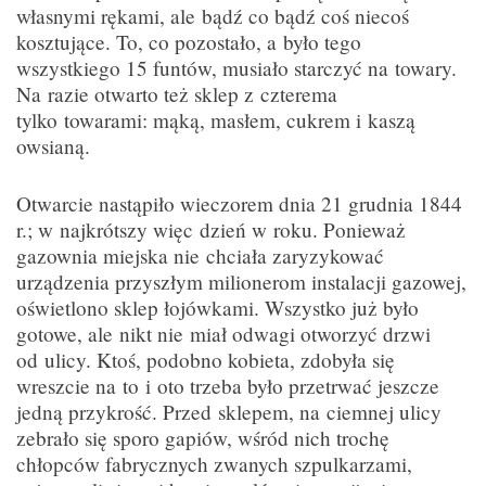
własnymi rękami, ale bądź co bądź coś niecoś
kosztujące. To, co pozostało, a było tego
wszystkiego 15 funtów, musiało starczyć na towary.
Na razie otwarto też sklep z czterema
tylko towarami: mąką, masłem, cukrem i kaszą
owsianą.
Otwarcie nastąpiło wieczorem dnia 21 grudnia 1844
r.; w najkrótszy więc dzień w roku. Ponieważ
gazownia miejska nie chciała zaryzykować
urządzenia przyszłym milionerom instalacji gazowej,
oświetlono sklep łojówkami. Wszystko już było
gotowe, ale nikt nie miał odwagi otworzyć drzwi
od ulicy. Ktoś, podobno kobieta, zdobyła się
wreszcie na to i oto trzeba było przetrwać jeszcze
jedną przykrość. Przed sklepem, na ciemnej ulicy
zebrało się sporo gapiów, wśród nich trochę
chłopców fabrycznych zwanych szpulkarzami,