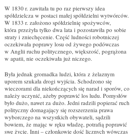
W 1830 r. zawitała tu po raz pierwszy idea
spółdzielcza w postaci małej spółdzielni wytwórców.
W 1833 r. założono spółdzielnię spożywców,
która przeżyła tylko dwa lata i pozostawiła po sobie
straty i zniechęcenie. Część ludności robotniczej
oczekiwała poprawy losu od żywego podówczas
w Anglii ruchu politycznego, większość, pogrążona
w apatii, nie oczekiwała już niczego.
Była jednak gromadka ludzi, która z żelaznym
uporem szukała drogi wyjścia. Schodzono się
wieczorami dla niekończących się narad i sporów, co
należy uczynić, ażeby poprawić los ludu. Pomysłów
było dużo, nawet za dużo. Jedni radzili popierać ruch
polityczny domagający się rozszerzenia prawa
wyborczego na wszystkich obywateli, sądzili
bowiem, że mając w ręku władzę, potrafią poprawić
swe życie. Inni – członkowie dość licznych wówczas