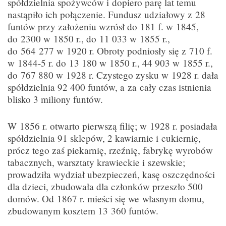
spółdzielnia spożywców i dopiero parę lat temu
nastąpiło ich połączenie. Fundusz udziałowy z 28
funtów przy założeniu wzrósł do 181 f. w 1845,
do 2300 w 1850 r., do 11 033 w 1855 r.,
do 564 277 w 1920 r. Obroty podniosły się z 710 f.
w 1844-5 r. do 13 180 w 1850 r., 44 903 w 1855 r.,
do 767 880 w 1928 r. Czystego zysku w 1928 r. dała
spółdzielnia 92 400 funtów, a za cały czas istnienia
blisko 3 miliony funtów.
W 1856 r. otwarto pierwszą filię; w 1928 r. posiadała
spółdzielnia 91 sklepów, 2 kawiarnie i cukiernię,
prócz tego zaś piekarnię, rzeźnię, fabrykę wyrobów
tabacznych, warsztaty krawieckie i szewskie;
prowadziła wydział ubezpieczeń, kasę oszczędności
dla dzieci, zbudowała dla członków przeszło 500
domów. Od 1867 r. mieści się we własnym domu,
zbudowanym kosztem 13 360 funtów.