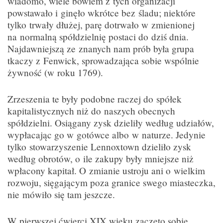
wiadomo, wiele bowiem z tych organizacji
powstawało i ginęło wkrótce bez śladu; niektóre
tylko trwały dłużej, parę dotrwało w zmienionej
na normalną spółdzielnię postaci do dziś dnia.
Najdawniejszą ze znanych nam prób była grupa
tkaczy z Fenwick, sprowadzająca sobie wspólnie
żywność (w roku 1769).
Zrzeszenia te były podobne raczej do spółek
kapitalistycznych niż do naszych obecnych
spółdzielni. Osiągany zysk dzieliły według udziałów,
wypłacając go w gotówce albo w naturze. Jedynie
tylko stowarzyszenie Lennoxtown dzieliło zysk
według obrotów, o ile zakupy były mniejsze niż
wpłacony kapitał. O zmianie ustroju ani o wielkim
rozwoju, sięgającym poza granice swego miasteczka,
nie mówiło się tam jeszcze.
W pierwszej ćwierci XIX wieku zaczęto sobie