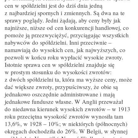
cen w spółdzielni jest do dziś dnia jedną
z najbardziej spornych i zmiennych. Są dwa na te
sprawy poglądy. Jedni żądają, aby ceny były jak
najniższe, niższe od cen konkurencji handlowej, co
pomoże ją przezwyciężyć, przyciągając wszystkich
nabywców do spółdzielni. Inni przeciwnie –
namawiają do wysokich cen, jak najwyższych, co
pozwoli w końcu roku wypłacić wysokie zwroty.
Istotnie sprawa cen w spółdzielni znajduje się
w prostym stosunku do wysokości zwrotów:
z dwóch spółdzielni ta, która ma wyższe ceny, może
dać większe zwroty, przypuściwszy, że obie są
jednakowo oszczędnie administrowane i mają
jednakowe fundusze własne. W Anglii przeważał
do niedawna kierunek wysokich zwrotów – w 1913
roku przeciętna wysokość zwrotów wynosiła tam
13,6%, w 1928 – 10%; w niektórych (północnych)
okręgach dochodziła do 26%. W Belgii, w słynnej