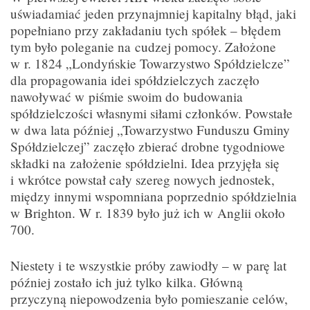
uświadamiać jeden przynajmniej kapitalny błąd, jaki
popełniano przy zakładaniu tych spółek – błędem
tym było poleganie na cudzej pomocy. Założone
w r. 1824 „Londyńskie Towarzystwo Spółdzielcze”
dla propagowania idei spółdzielczych zaczęło
nawoływać w piśmie swoim do budowania
spółdzielczości własnymi siłami członków. Powstałe
w dwa lata później „Towarzystwo Funduszu Gminy
Spółdzielczej” zaczęło zbierać drobne tygodniowe
składki na założenie spółdzielni. Idea przyjęła się
i wkrótce powstał cały szereg nowych jednostek,
między innymi wspomniana poprzednio spółdzielnia
w Brighton. W r. 1839 było już ich w Anglii około
700.
Niestety i te wszystkie próby zawiodły – w parę lat
później zostało ich już tylko kilka. Główną
przyczyną niepowodzenia było pomieszanie celów,