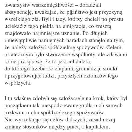
towarzystw wstrzemięźliwości – doradzali
abstynencję, uważając, że pijaństwo jest przyczyną
wszelkiego zła. Byli i tacy, którzy chcieli po prostu
uciekać z tego piekła na emigrację, co zresztą
znajdowało najmniejsze uznanie. Po długich
i niewątpliwie namiętnych naradach stanęło na tym,
że należy założyć spółdzielnię spożywców. Celem
ostatecznym było stworzenie wspólnoty, ale zdawano
sobie już sprawę, że to jest cel daleki,
do którego trzeba iść etapami, gromadząc środki
i przygotowując ludzi, przyszłych członków tego
współżycia.
I tu właśnie zdobyli się założyciele na krok, który był
początkiem tak niespodziewanego dla nich samych
rozkwitu ruchu spółdzielczego spożywców.
Nie wyrzekając się celów dalszych, zasadniczej
zmiany stosunków między pracą a kapitałem,