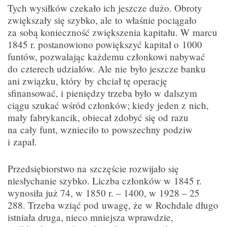
Tych wysiłków czekało ich jeszcze dużo. Obroty
zwiększały się szybko, ale to właśnie pociągało
za sobą konieczność zwiększenia kapitału. W marcu
1845 r. postanowiono powiększyć kapitał o 1000
funtów, pozwalając każdemu członkowi nabywać
do czterech udziałów. Ale nie było jeszcze banku
ani związku, który by chciał tę operację
sfinansować, i pieniędzy trzeba było w dalszym
ciągu szukać wśród członków; kiedy jeden z nich,
mały fabrykancik, obiecał zdobyć się od razu
na cały funt, wznieciło to powszechny podziw
i zapał.
Przedsiębiorstwo na szczęście rozwijało się
niesłychanie szybko. Liczba członków w 1845 r.
wynosiła już 74, w 1850 r. – 1400, w 1928 – 25
288. Trzeba wziąć pod uwagę, że w Rochdale długo
istniała druga, nieco mniejsza wprawdzie,