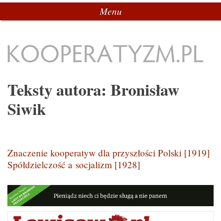
Menu
Przeskocz do tekstu
Kooperatyzm.pl
Teksty autora:
Bronisław
Siwik
Nawigacja po wpisach
Znaczenie kooperatyw dla przyszłości Polski [1919]
Spółdzielczość a socjalizm [1928]
Nawigacja po wpisach