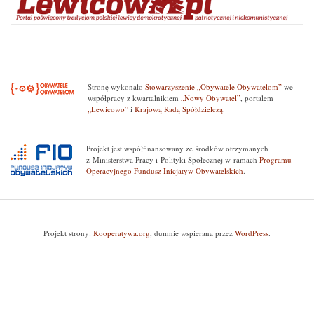
Stronę wykonało
Stowarzyszenie „Obywatele Obywatelom”
we
współpracy z kwartalnikiem
„Nowy Obywatel”
, portalem
„Lewicowo”
i
Krajową Radą Spółdzielczą
.
Projekt jest współfinansowany ze środków otrzymanych
z Ministerstwa Pracy i Polityki Społecznej w ramach
Programu
Operacyjnego Fundusz Inicjatyw Obywatelskich
.
Projekt strony:
Kooperatywa.org
, dumnie wspierana przez
WordPress
.