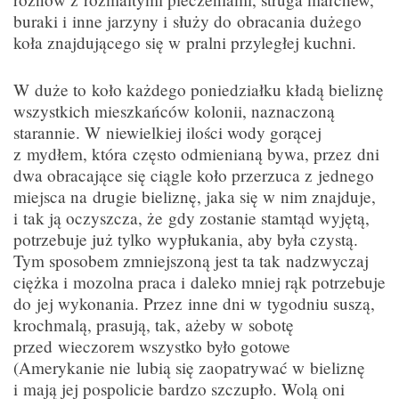
buraki i inne jarzyny i służy do obracania dużego
koła znajdującego się w pralni przyległej kuchni.
W duże to koło każdego poniedziałku kładą bieliznę
wszystkich mieszkańców kolonii, naznaczoną
starannie. W niewielkiej ilości wody gorącej
z mydłem, która często odmienianą bywa, przez dni
dwa obracające się ciągle koło przerzuca z jednego
miejsca na drugie bieliznę, jaka się w nim znajduje,
i tak ją oczyszcza, że gdy zostanie stamtąd wyjętą,
potrzebuje już tylko wypłukania, aby była czystą.
Tym sposobem zmniejszoną jest ta tak nadzwyczaj
ciężka i mozolna praca i daleko mniej rąk potrzebuje
do jej wykonania. Przez inne dni w tygodniu suszą,
krochmalą, prasują, tak, ażeby w sobotę
przed wieczorem wszystko było gotowe
(Amerykanie nie lubią się zaopatrywać w bieliznę
i mają jej pospolicie bardzo szczupło. Wolą oni