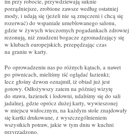
im przy robocie, przywdziewają suknie
porządniejsze, zrobione zawsze według ostatniej
mody, i udają się (jeżeli nie są zmęczeni i chcą się
rozerwać) do wspaniale umeblowanego salonu,
gdzie w żywych wieczornych pogadankach zdrowiej
rezonują, niż znudzeni bogacze zgromadzający się
w klubach europejskich, przepędzając czas
na graniu w karty.
Po oprowadzeniu nas po różnych kątach, a nawet
po piwnicach, mieliśmy iść oglądać łazienki;
lecz głośny dzwon oznajmił, iż obiad już jest
gotowy. Odłożywszy zatem na później wizytę
do stawu, łazienek i lodowni, udaliśmy się do sali
jadalnej, gdzie oprócz dużej karty, wywieszonej
w miejscu widocznym, na każdym stole znajdowały
się kartki drukowane, z wyszczególnieniem
wszystkich potraw, jakie w tym dniu w kuchni
przyrządzono.