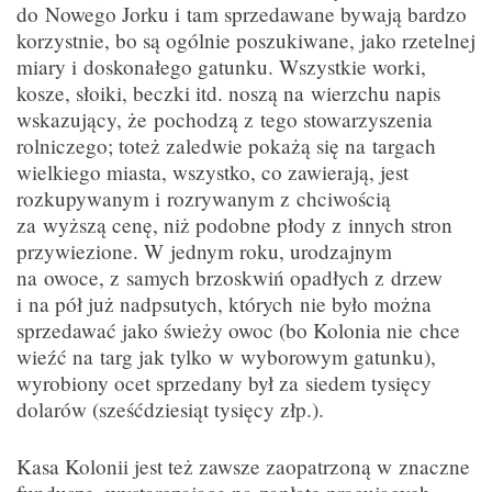
do Nowego Jorku i tam sprzedawane bywają bardzo
korzystnie, bo są ogólnie poszukiwane, jako rzetelnej
miary i doskonałego gatunku. Wszystkie worki,
kosze, słoiki, beczki itd. noszą na wierzchu napis
wskazujący, że pochodzą z tego stowarzyszenia
rolniczego; toteż zaledwie pokażą się na targach
wielkiego miasta, wszystko, co zawierają, jest
rozkupywanym i rozrywanym z chciwością
za wyższą cenę, niż podobne płody z innych stron
przywiezione. W jednym roku, urodzajnym
na owoce, z samych brzoskwiń opadłych z drzew
i na pół już nadpsutych, których nie było można
sprzedawać jako świeży owoc (bo Kolonia nie chce
wieźć na targ jak tylko w wyborowym gatunku),
wyrobiony ocet sprzedany był za siedem tysięcy
dolarów (sześćdziesiąt tysięcy złp.).
Kasa Kolonii jest też zawsze zaopatrzoną w znaczne