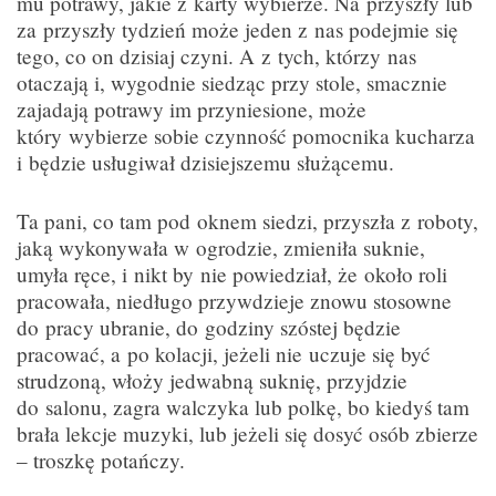
mu potrawy, jakie z karty wybierze. Na przyszły lub
za przyszły tydzień może jeden z nas podejmie się
tego, co on dzisiaj czyni. A z tych, którzy nas
otaczają i, wygodnie siedząc przy stole, smacznie
zajadają potrawy im przyniesione, może
który wybierze sobie czynność pomocnika kucharza
i będzie usługiwał dzisiejszemu służącemu.
Ta pani, co tam pod oknem siedzi, przyszła z roboty,
jaką wykonywała w ogrodzie, zmieniła suknie,
umyła ręce, i nikt by nie powiedział, że około roli
pracowała, niedługo przywdzieje znowu stosowne
do pracy ubranie, do godziny szóstej będzie
pracować, a po kolacji, jeżeli nie uczuje się być
strudzoną, włoży jedwabną suknię, przyjdzie
do salonu, zagra walczyka lub polkę, bo kiedyś tam
brała lekcje muzyki, lub jeżeli się dosyć osób zbierze
– troszkę potańczy.