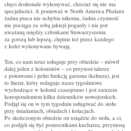
chęci doskonale wykonywać, chociaż się nie ma
specjalności. A ponieważ w North America Phalanx
żadna praca nie uchybia nikomu, żadna czynność
nie pociąga za sobą jakiejś pogardy i nie jest
uważaną między członkami Stowarzyszenia
za gorszą lub lepszą, chętnie też przez każdego
z kolei wykonywane bywają.
Ten, co nam teraz usługuje przy obiedzie – mówił
dalej jeden z kolonistów – co przynosi talerze
z potrawami i pełni funkcję garsona (kelnera), jest
to literat, który redaguje nasze tygodniowe
wychodzące w kolonii czasopismo i jest zarazem
korespondentem kilku dzienników nowojorskich.
Podjął się on w tym tygodniu usługiwać do stołu
przy śniadaniach, obiadach i kolacjach.
Po skończonym obiedzie on usiądzie do stołu, a ci,
co podjęli się być pomocnikami kucharza, przyniosą