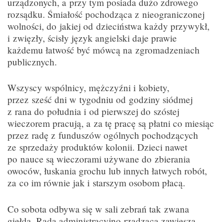
urządzonych, a przy tym posiada dużo zdrowego
rozsądku. Śmiałość pochodząca z nieograniczonej
wolności, do jakiej od dzieciństwa każdy przywykł,
i zwięzły, ścisły język angielski daje prawie
każdemu łatwość być mówcą na zgromadzeniach
publicznych.
Wszyscy wspólnicy, mężczyźni i kobiety,
przez sześć dni w tygodniu od godziny siódmej
z rana do południa i od pierwszej do szóstej
wieczorem pracują, a za tę pracę są płatni co miesiąc
przez radę z funduszów ogólnych pochodzących
ze sprzedaży produktów kolonii. Dzieci nawet
po nauce są wieczorami używane do zbierania
owoców, łuskania grochu lub innych łatwych robót,
za co im równie jak i starszym osobom płacą.
Co sobota odbywa się w sali zebrań tak zwana
giełda. Rada administracyjno-rządząca zawiesza