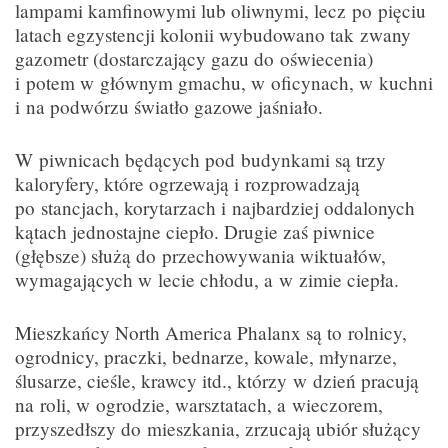
lampami kamfinowymi lub oliwnymi, lecz po pięciu
latach egzystencji kolonii wybudowano tak zwany
gazometr (dostarczający gazu do oświecenia)
i potem w głównym gmachu, w oficynach, w kuchni
i na podwórzu światło gazowe jaśniało.
W piwnicach będących pod budynkami są trzy
kaloryfery, które ogrzewają i rozprowadzają
po stancjach, korytarzach i najbardziej oddalonych
kątach jednostajne ciepło. Drugie zaś piwnice
(głębsze) służą do przechowywania wiktuałów,
wymagających w lecie chłodu, a w zimie ciepła.
Mieszkańcy North America Phalanx są to rolnicy,
ogrodnicy, praczki, bednarze, kowale, młynarze,
ślusarze, cieśle, krawcy itd., którzy w dzień pracują
na roli, w ogrodzie, warsztatach, a wieczorem,
przyszedłszy do mieszkania, zrzucają ubiór służący