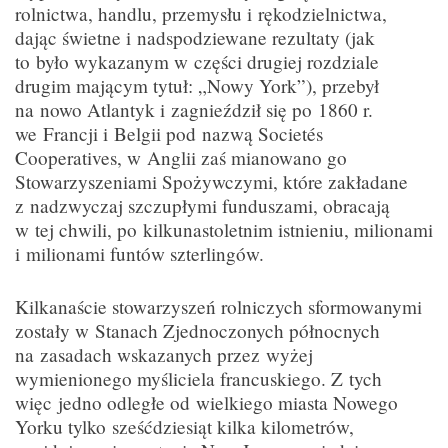
rolnictwa, handlu, przemysłu i rękodzielnictwa,
dając świetne i nadspodziewane rezultaty (jak
to było wykazanym w części drugiej rozdziale
drugim mającym tytuł: „Nowy York”), przebył
na nowo Atlantyk i zagnieździł się po 1860 r.
we Francji i Belgii pod nazwą Societés
Cooperatives, w Anglii zaś mianowano go
Stowarzyszeniami Spożywczymi, które zakładane
z nadzwyczaj szczupłymi funduszami, obracają
w tej chwili, po kilkunastoletnim istnieniu, milionami
i milionami funtów szterlingów.
Kilkanaście stowarzyszeń rolniczych sformowanymi
zostały w Stanach Zjednoczonych północnych
na zasadach wskazanych przez wyżej
wymienionego myśliciela francuskiego. Z tych
więc jedno odległe od wielkiego miasta Nowego
Yorku tylko sześćdziesiąt kilka kilometrów,