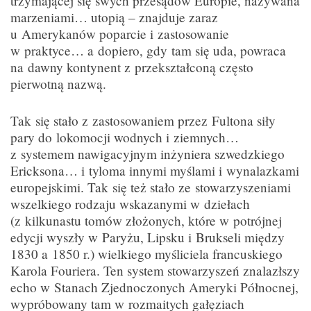
trzymającej się swych przesądów Europie, nazywana
marzeniami… utopią – znajduje zaraz
u Amerykanów poparcie i zastosowanie
w praktyce… a dopiero, gdy tam się uda, powraca
na dawny kontynent z przekształconą często
pierwotną nazwą.
Tak się stało z zastosowaniem przez Fultona siły
pary do lokomocji wodnych i ziemnych…
z systemem nawigacyjnym inżyniera szwedzkiego
Ericksona… i tyloma innymi myślami i wynalazkami
europejskimi. Tak się też stało ze stowarzyszeniami
wszelkiego rodzaju wskazanymi w dziełach
(z kilkunastu tomów złożonych, które w potrójnej
edycji wyszły w Paryżu, Lipsku i Brukseli między
1830 a 1850 r.) wielkiego myśliciela francuskiego
Karola Fouriera. Ten system stowarzyszeń znalazłszy
echo w Stanach Zjednoczonych Ameryki Północnej,
wypróbowany tam w rozmaitych gałęziach