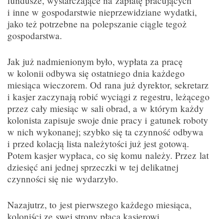
fundusze, wystarczające na zapłatę pracujących
i inne w gospodarstwie nieprzewidziane wydatki,
jako też potrzebne na polepszanie ciągle tegoż
gospodarstwa.
Jak już nadmienionym było, wypłata za pracę
w kolonii odbywa się ostatniego dnia każdego
miesiąca wieczorem. Od rana już dyrektor, sekretarz
i kasjer zaczynają robić wyciągi z regestru, leżącego
przez cały miesiąc w sali obrad, a w którym każdy
kolonista zapisuje swoje dnie pracy i gatunek roboty
w nich wykonanej; szybko się ta czynność odbywa
i przed kolacją lista należytości już jest gotową.
Potem kasjer wypłaca, co się komu należy. Przez lat
dziesięć ani jednej sprzeczki w tej delikatnej
czynności się nie wydarzyło.
Nazajutrz, to jest pierwszego każdego miesiąca,
koloniści ze swej strony płacą kasjerowi