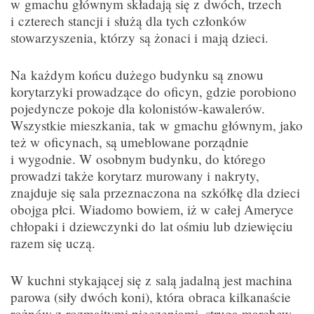
w gmachu głównym składają się z dwóch, trzech
i czterech stancji i służą dla tych członków
stowarzyszenia, którzy są żonaci i mają dzieci.
Na każdym końcu dużego budynku są znowu
korytarzyki prowadzące do oficyn, gdzie porobiono
pojedyncze pokoje dla kolonistów-kawalerów.
Wszystkie mieszkania, tak w gmachu głównym, jako
też w oficynach, są umeblowane porządnie
i wygodnie. W osobnym budynku, do którego
prowadzi także korytarz murowany i nakryty,
znajduje się sala przeznaczona na szkółkę dla dzieci
obojga płci. Wiadomo bowiem, iż w całej Ameryce
chłopaki i dziewczynki do lat ośmiu lub dziewięciu
razem się uczą.
W kuchni stykającej się z salą jadalną jest machina
parowa (siły dwóch koni), która obraca kilkanaście
rożnów z rozmaitymi pieczeniami, struga marchew,