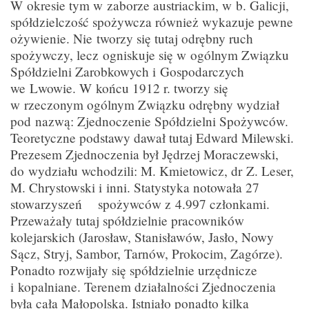
W okresie tym w zaborze austriackim, w b. Galicji,
spółdzielczość spożywcza również wykazuje pewne
ożywienie. Nie tworzy się tutaj odrębny ruch
spożywczy, lecz ogniskuje się w ogólnym Związku
Spółdzielni Zarobkowych i Gospodarczych
we Lwowie. W końcu 1912 r. tworzy się
w rzeczonym ogólnym Związku odrębny wydział
pod nazwą: Zjednoczenie Spółdzielni Spożywców.
Teoretyczne podstawy dawał tutaj Edward Milewski.
Prezesem Zjednoczenia był Jędrzej Moraczewski,
do wydziału wchodzili: M. Kmietowicz, dr Z. Leser,
M. Chrystowski i inni. Statystyka notowała 27
stowarzyszeń spożywców z 4.997 członkami.
Przeważały tutaj spółdzielnie pracowników
kolejarskich (Jarosław, Stanisławów, Jasło, Nowy
Sącz, Stryj, Sambor, Tarnów, Prokocim, Zagórze).
Ponadto rozwijały się spółdzielnie urzędnicze
i kopalniane. Terenem działalności Zjednoczenia
była cała Małopolska. Istniało ponadto kilka