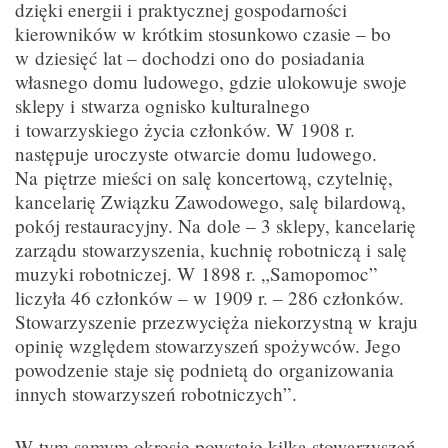
dzięki energii i praktycznej gospodarności
kierowników w krótkim stosunkowo czasie – bo
w dziesięć lat – dochodzi ono do posiadania
własnego domu ludowego, gdzie ulokowuje swoje
sklepy i stwarza ognisko kulturalnego
i towarzyskiego życia członków. W 1908 r.
następuje uroczyste otwarcie domu ludowego.
Na piętrze mieści on salę koncertową, czytelnię,
kancelarię Związku Zawodowego, salę bilardową,
pokój restauracyjny. Na dole – 3 sklepy, kancelarię
zarządu stowarzyszenia, kuchnię robotniczą i salę
muzyki robotniczej. W 1898 r. „Samopomoc”
liczyła 46 członków – w 1909 r. – 286 członków.
Stowarzyszenie przezwycięża niekorzystną w kraju
opinię względem stowarzyszeń spożywców. Jego
powodzenie staje się podnietą do organizowania
innych stowarzyszeń robotniczych”.
W tym samym okresie powstaje kilka stowarzyszeń