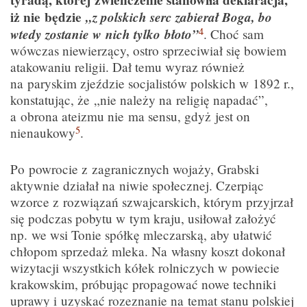
tyradą, której zwieńczenie stanowiła deklaracja,
iż nie będzie
„z polskich serc zabierał Boga, bo
4
wtedy zostanie w nich tylko błoto”
. Choć sam
wówczas niewierzący, ostro sprzeciwiał się bowiem
atakowaniu religii. Dał temu wyraz również
na paryskim zjeździe socjalistów polskich w 1892 r.,
konstatując, że „nie należy na religię napadać”,
a obrona ateizmu nie ma sensu, gdyż jest on
5
nienaukowy
.
Po powrocie z zagranicznych wojaży, Grabski
aktywnie działał na niwie społecznej. Czerpiąc
wzorce z rozwiązań szwajcarskich, którym przyjrzał
się podczas pobytu w tym kraju, usiłował założyć
np. we wsi Tonie spółkę mleczarską, aby ułatwić
chłopom sprzedaż mleka. Na własny koszt dokonał
wizytacji wszystkich kółek rolniczych w powiecie
krakowskim, próbując propagować nowe techniki
uprawy i uzyskać rozeznanie na temat stanu polskiej