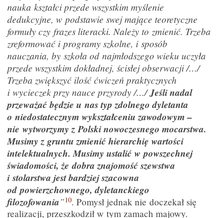
nauka
kształci przede wszystkim myślenie
dedukcyjne, w podstawie swej mające teoretyczne
formuły czy frazes literacki. Należy to zmienić. Trzeba
zreformować i programy szkolne, i sposób
nauczania, by szkoła od najmłodszego wieku uczyła
przede wszystkim dokładnej, ścisłej obserwacji /…/
Trzeba zwiększyć ilość ćwiczeń praktycznych
i wycieczek przy nauce przyrody /…/
Jeśli nadal
przeważać będzie u nas typ zdolnego dyletanta
o niedostatecznym wykształceniu zawodowym –
nie wytworzymy z Polski nowoczesnego mocarstwa.
Musimy z gruntu zmienić hierarchię wartości
intelektualnych. Musimy ustalić w powszechnej
świadomości, że dobra znajomość szewstwa
i stolarstwa jest bardziej szacowna
od powierzchownego, dyletanckiego
10
filozofowania
”
. Pomysł jednak nie doczekał się
realizacji, przeszkodził w tym zamach majowy.