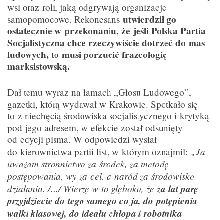
wsi oraz roli, jaką odgrywają organizacje
utwierdził go
samopomocowe. Rekonesans
ostatecznie w przekonaniu, że jeśli Polska Partia
Socjalistyczna chce rzeczywiście dotrzeć do mas
ludowych, to musi porzucić frazeologię
marksistowską.
Dał temu wyraz na łamach „Głosu Ludowego”,
gazetki, którą wydawał w Krakowie. Spotkało się
to z niechęcią środowiska socjalistycznego i krytyką
pod jego adresem, w efekcie został odsunięty
od edycji pisma. W odpowiedzi wysłał
„Ja
do kierownictwa partii list, w którym oznajmił:
uważam stronnictwo za środek, za metodę
postępowania, wy za cel, a naród za środowisko
działania. /…/ Wierzę w to głęboko, że
za lat parę
przyjdziecie do tego samego co ja, do potępienia
walki klasowej, do ideału chłopa i robotnika