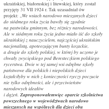
ukraińskiej, białoruskiej i litewskiej, który został
przyjęty 31 VII 1924 r. Tak uzasadniał ów
„We wsiach narodowo mieszanych dzieci
projekt:
do siódmego roku życia bawiły się zgodnie
na pastwisku gminnym, bez różnicy narodowości.
Ale w siódmym roku życia jedno miało iść do szkoły
ukraińskiej z nauczycielem, najczęściej ukraińskim
nacjonalistą, apoteozującym bunty kozackie,
a drugie do szkoły polskiej, w której by uczono je
chwały zwycięskiego pod Beresteczkiem polskiego
rycerstwa. Dwie w tej samej wsi odrębne szkoły
państwowe dla polskich i niepolskich dzieci
kształciłyby w nich z konieczności rzeczy poczucie
nie tylko odrębności, ale i przeciwieństw
narodowych ideałów
i dążeń.
Zaproponowałem
więc oparcie szkolnictwa
powszechnego w województwach narodowo
mieszanych na wspólnych dla dzieci obu