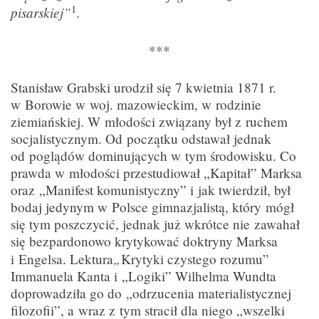
1
pisarskiej”
.
***
Stanisław Grabski urodził się 7 kwietnia 1871 r.
w Borowie w woj. mazowieckim, w rodzinie
ziemiańskiej. W młodości związany był z ruchem
socjalistycznym. Od początku odstawał jednak
od poglądów dominujących w tym środowisku. Co
prawda w młodości przestudiował „Kapitał” Marksa
oraz „Manifest komunistyczny” i jak twierdził, był
bodaj jedynym w Polsce gimnazjalistą, który mógł
się tym poszczycić, jednak już wkrótce nie zawahał
się bezpardonowo krytykować doktryny Marksa
„
i Engelsa. Lektura
Krytyki czystego rozumu”
Immanuela Kanta i „Logiki” Wilhelma Wundta
doprowadziła go do „odrzucenia materialistycznej
filozofii”, a wraz z tym stracił dla niego „wszelki