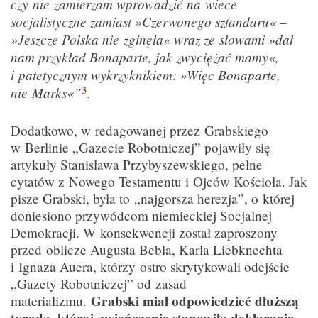
czy nie zamierzam wprowadzić na wiece
socjalistyczne zamiast »Czerwonego sztandaru« –
»Jeszcze Polska nie zginęła« wraz ze słowami »dał
nam przykład Bonaparte, jak zwyciężać mamy«,
i patetycznym wykrzyknikiem: »Więc Bonaparte,
3
nie Marks«”
.
Dodatkowo, w redagowanej przez Grabskiego
w Berlinie „Gazecie Robotniczej” pojawiły się
artykuły Stanisława Przybyszewskiego, pełne
cytatów z Nowego Testamentu i Ojców Kościoła. Jak
pisze Grabski, była to „najgorsza herezja”, o której
doniesiono przywódcom niemieckiej Socjalnej
Demokracji. W konsekwencji został zaproszony
przed oblicze Augusta Bebla, Karla Liebknechta
i Ignaza Auera, którzy ostro skrytykowali odejście
„Gazety Robotniczej” od zasad
Grabski miał odpowiedzieć dłuższą
materializmu.