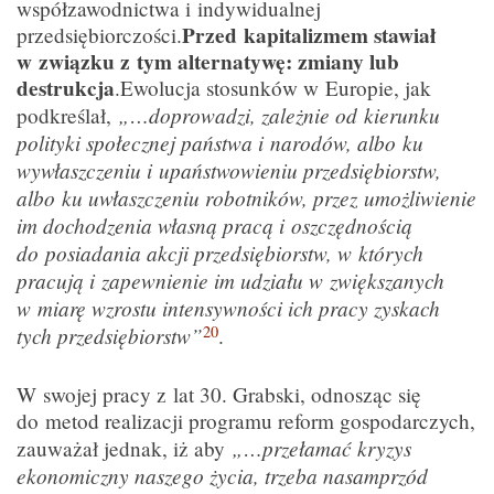
współzawodnictwa i indywidualnej
Przed kapitalizmem stawiał
przedsiębiorczości.
w związku z tym alternatywę: zmiany lub
destrukcja
.Ewolucja stosunków w Europie, jak
„…doprowadzi, zależnie od kierunku
podkreślał,
polityki społecznej państwa i narodów, albo ku
wywłaszczeniu i upaństwowieniu przedsiębiorstw,
albo ku uwłaszczeniu robotników, przez umożliwienie
im dochodzenia własną pracą i oszczędnością
do posiadania akcji przedsiębiorstw, w których
pracują i zapewnienie im udziału w zwiększanych
w miarę wzrostu intensywności ich pracy zyskach
20
tych przedsiębiorstw”
.
W swojej pracy z lat 30. Grabski, odnosząc się
do metod realizacji programu reform gospodarczych,
„…przełamać kryzys
zauważał jednak, iż aby
ekonomiczny naszego życia, trzeba nasamprzód