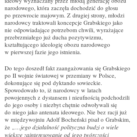
ideowy wyznaczany przez młodą generację obozu
narodowego, która zaczęła dochodzić do głosu
po przewrocie majowym. Z drugiej strony, młodzi
narodowcy traktowali koncepcje Grabskiego jako
nie odpowiadające potrzebom chwili, wyrażające
przebrzmiałego już ducha pozytywizmu,
kształtującego ideologię obozu narodowego
w pierwszej fazie jego istnienia.
Do tego doszedł fakt zaangażowania się Grabskiego
po II wojnie światowej w przemiany w Polsce,
dokonujące się pod dyktando sowieckie.
Spowodowało to, iż narodowcy w latach
powojennych z dystansem i nieufnością podchodzili
do jego osoby i niezbyt chętnie odwoływali się
do niego jako antenata ideowego. Nie bez racji już
w międzywojniu Adolf Bocheński pisał o Grabskim,
„…jego działalność polityczna budzi o wiele
że
większe zainteresowanie od jego twórczości