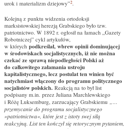
2
urok i materializm dziejowy”
.
Kolejną z punktu widzenia ortodoksji
marksistowskiej herezją Grabskiego było tzw.
patriotnictwo. W 1892 r. ogłosił na łamach „Gazety
Robotniczej” cykl artykułów,
podkreślał,
wbrew opinii dominującej
w których
w środowiskach socjalistycznych, iż nie można
czekać ze sprawą niepodległości Polski aż
do całkowitego załamania ustroju
kapitalistycznego, lecz postulat ten winien być
natychmiast włączony do programu politycznego
socjalistów polskich.
Reakcją na to był list
podpisany m.in. przez Juliana Marchlewskiego
„…
i Różę Luksemburg, zarzucający Grabskiemu
przemycanie do programu socjalistycznego
»patriotnictwa«, które jest z istoty swej siłą
reakcyjną. List ten kończył się retorycznym pytaniem,