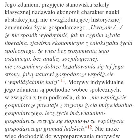
Jego zdaniem, przyjęcie stanowiska szkoły
klasycznej nadawało ekonomii charakter nauki
abstrakcyjnej, nie uwzględniającej historycznej
„Uważam /…/
zmienności życia gospodarczego.
że nie sposób wyodrębnić, jak to czyniła szkoła
liberalna, zjawiska ekonomiczne z całokształtu życia
społecznego, że więc bez zrozumienia tego
ostatniego, bez analizy socjologicznej,
nie zrozumiemy dobrze kształtowania się tej jego
strony, jaką stanowi gospodarcze współżycie
11
i współdziałanie ludzi”
. Motywy indywidualne
jego zdaniem są pochodne wobec społecznych,
„nie współżycie
w związku z tym podkreśla, iż to
gospodarcze powstaje z rozwoju życia indywidualno-
gospodarczego, lecz życie indywidualno-
gospodarcze rozwija się stopniowo ze współżycia
12
gospodarczego gromad ludzkich”
. Nie może
więc dochodzić do wypreparowania motywów