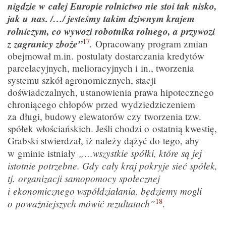
nigdzie w całej Europie rolnictwo nie stoi tak nisko,
jak u nas. /…/ jesteśmy takim dziwnym krajem
rolniczym, co wywozi robotnika rolnego, a przywozi
17
z zagranicy zboże”
.
Opracowany program zmian
obejmował m.in. postulaty dostarczania kredytów
parcelacyjnych, melioracyjnych i in., tworzenia
systemu szkół agronomicznych, stacji
doświadczalnych, ustanowienia prawa hipotecznego
chroniącego chłopów przed wydziedziczeniem
za długi, budowy elewatorów czy tworzenia tzw.
spółek włościańskich. Jeśli chodzi o ostatnią kwestię,
Grabski stwierdzał, iż należy dążyć do tego, aby
„…wszystkie spółki, które są jej
w gminie istniały
istotnie potrzebne. Gdy cały kraj pokryje sieć spółek,
tj. organizacji samopomocy społecznej
i ekonomicznego współdziałania, będziemy mogli
18
o poważniejszych mówić rezultatach”
.