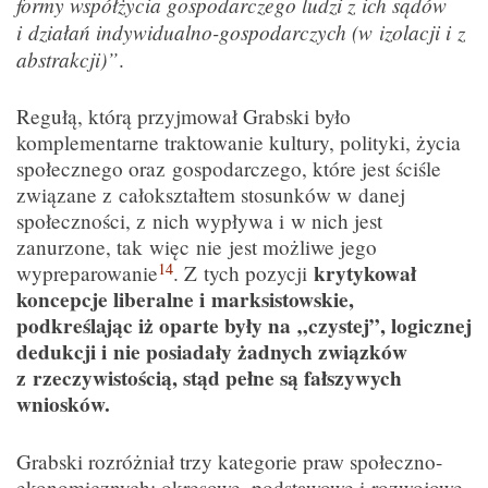
formy współżycia gospodarczego ludzi z ich sądów
i działań indywidualno-gospodarczych (w izolacji i z
abstrakcji)”
.
Regułą, którą przyjmował Grabski było
komplementarne traktowanie kultury, polityki, życia
społecznego oraz gospodarczego, które jest ściśle
związane z całokształtem stosunków w danej
społeczności, z nich wypływa i w nich jest
zanurzone, tak więc nie jest możliwe jego
14
krytykował
wypreparowanie
. Z tych pozycji
koncepcje liberalne i marksistowskie,
podkreślając iż oparte były na „czystej”, logicznej
dedukcji i nie posiadały żadnych związków
z rzeczywistością, stąd pełne są fałszywych
wniosków.
Grabski rozróżniał trzy kategorie praw społeczno-
ekonomicznych: okresowe, podstawowe i rozwojowe.