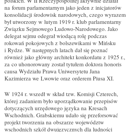
polskich. W II Rzeczypospolitej aktywnie działał
na forum parlamentarnym jako jeden z inicjatorów
konsolidacji środowisk narodowych, czego wyrazem
był utworzony w lutym 1919 r. klub parlamentarny
Związku Sejmowego Ludowo-Narodowego. Jako
delegat sejmu odegrał wiodącą rolę podczas
rokowań pokojowych z bolszewikami w Mińsku
i Rydze. W następnych latach dał się poznać
również jako główny architekt konkordatu z 1925 r.,
za co uhonorowany został tytułem doktora honoris
causa Wydziału Prawa Uniwersytetu Jana
Kazimierza we Lwowie oraz orderem Piusa XI.
W 1924 r. wszedł w skład tzw. Komisji Czterech,
której zadaniem było uporządkowanie przepisów
dotyczących urzędowego języka na Kresach
Wschodnich. Grabskiemu udało się przeforsować
projekt tworzenia na obszarze województw
wschodnich szkół dwujęzycznych dla ludności