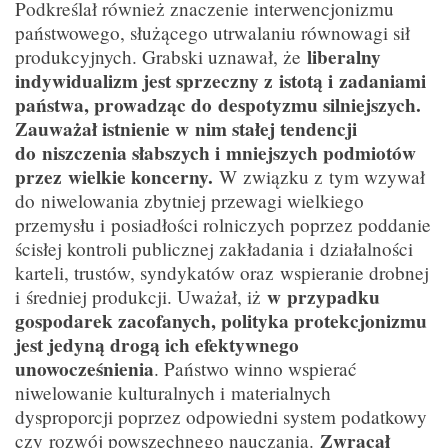
Podkreślał również znaczenie interwencjonizmu
państwowego, służącego utrwalaniu równowagi sił
liberalny
produkcyjnych. Grabski uznawał, że
indywidualizm jest sprzeczny z istotą i zadaniami
państwa, prowadząc do despotyzmu silniejszych.
Zauważał istnienie w nim stałej tendencji
do niszczenia słabszych i mniejszych podmiotów
przez wielkie koncerny.
W związku z tym wzywał
do niwelowania zbytniej przewagi wielkiego
przemysłu i posiadłości rolniczych poprzez poddanie
ścisłej kontroli publicznej zakładania i działalności
karteli, trustów, syndykatów oraz wspieranie drobnej
w przypadku
i średniej produkcji. Uważał, iż
gospodarek zacofanych, polityka protekcjonizmu
jest jedyną drogą ich efektywnego
unowocześnienia
. Państwo winno wspierać
niwelowanie kulturalnych i materialnych
dysproporcji poprzez odpowiedni system podatkowy
Zwracał
czy rozwój powszechnego nauczania.