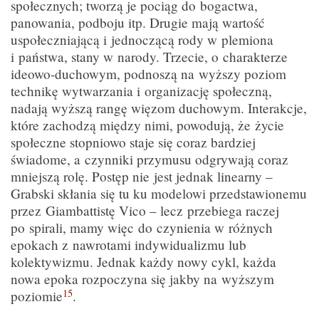
społecznych; tworzą je pociąg do bogactwa,
panowania, podboju itp. Drugie mają wartość
uspołeczniającą i jednoczącą rody w plemiona
i państwa, stany w narody. Trzecie, o charakterze
ideowo-duchowym, podnoszą na wyższy poziom
technikę wytwarzania i organizację społeczną,
nadają wyższą rangę więzom duchowym. Interakcje,
które zachodzą między nimi, powodują, że życie
społeczne stopniowo staje się coraz bardziej
świadome, a czynniki przymusu odgrywają coraz
mniejszą rolę. Postęp nie jest jednak linearny –
Grabski skłania się tu ku modelowi przedstawionemu
przez Giambattistę Vico – lecz przebiega raczej
po spirali, mamy więc do czynienia w różnych
epokach z nawrotami indywidualizmu lub
kolektywizmu. Jednak każdy nowy cykl, każda
nowa epoka rozpoczyna się jakby na wyższym
15
poziomie
.