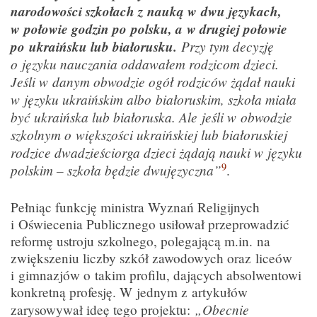
narodowości szkołach z nauką w dwu językach,
w połowie godzin po polsku, a w drugiej połowie
po ukraińsku lub białorusku.
Przy tym decyzję
o języku nauczania oddawałem rodzicom dzieci.
Jeśli w danym obwodzie ogół rodziców żądał nauki
w języku ukraińskim albo białoruskim, szkoła miała
być ukraińska lub białoruska. Ale jeśli w obwodzie
szkolnym o większości ukraińskiej lub białoruskiej
rodzice dwadzieściorga dzieci żądają nauki w języku
9
polskim – szkoła będzie dwujęzyczna”
.
Pełniąc funkcję ministra Wyznań Religijnych
i Oświecenia Publicznego usiłował przeprowadzić
reformę ustroju szkolnego, polegającą m.in. na
zwiększeniu liczby szkół zawodowych oraz liceów
i gimnazjów o takim profilu, dających absolwentowi
konkretną profesję. W jednym z artykułów
„Obecnie
zarysowywał ideę tego projektu: