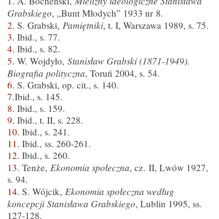
Mielizny ideologiczne Stanisława
1.
A. Bocheński,
Grabskiego
, „Bunt Młodych” 1933 nr 8.
Pamiętniki
2.
S. Grabski,
, t. I, Warszawa 1989, s. 75.
3.
Ibid., s. 77.
4.
Ibid., s. 82.
Stanisław Grabski (1871-1949).
5.
W. Wojdyło,
Biografia polityczna
, Toruń 2004, s. 54.
6.
S. Grabski, op. cit., s. 140.
7.
Ibid., s. 145.
8.
Ibid., s. 159.
9.
Ibid., t. II, s. 228.
10.
Ibid., s. 241.
11.
Ibid., ss. 260-261.
12.
Ibid., s. 260.
Ekonomia społeczna
13.
Tenże,
, cz. II, Lwów 1927,
s. 94.
Ekonomia społeczna według
14.
S. Wójcik,
koncepcji Stanisława Grabskiego
, Lublin 1995, ss.
127-128.