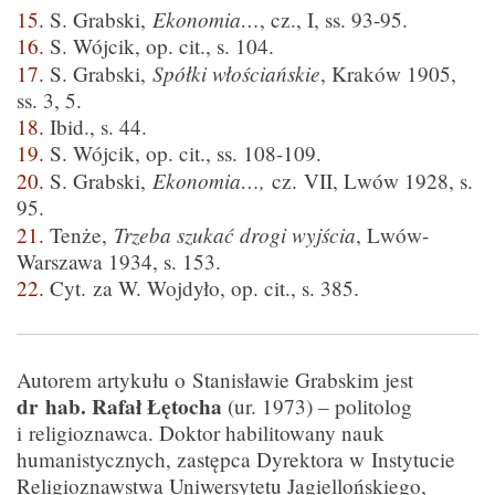
Ekonomia…
15.
S. Grabski,
, cz., I, ss. 93-95.
16.
S. Wójcik, op. cit., s. 104.
Spółki włościańskie
17.
S. Grabski,
, Kraków 1905,
ss. 3, 5.
18.
Ibid., s. 44.
19.
S. Wójcik, op. cit., ss. 108-109.
Ekonomia…,
20.
S. Grabski,
cz. VII, Lwów 1928, s.
95.
Trzeba szukać drogi wyjścia
21.
Tenże,
, Lwów-
Warszawa 1934, s. 153.
22.
Cyt. za W. Wojdyło, op. cit., s. 385.
Autorem artykułu o Stanisławie Grabskim jest
dr hab. Rafał Łętocha
(ur. 1973) – politolog
i religioznawca. Doktor habilitowany nauk
humanistycznych, zastępca Dyrektora w Instytucie
Religioznawstwa Uniwersytetu Jagiellońskiego,