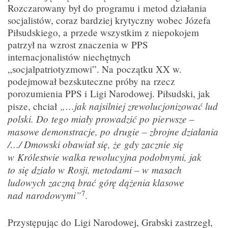
Rozczarowany był do programu i metod działania
socjalistów, coraz bardziej krytyczny wobec Józefa
Piłsudskiego, a przede wszystkim z niepokojem
patrzył na wzrost znaczenia w PPS
internacjonalistów niechętnych
„socjalpatriotyzmowi”. Na początku XX w.
podejmował bezskuteczne próby na rzecz
porozumienia PPS i Ligi Narodowej. Piłsudski, jak
„…jak najsilniej zrewolucjonizować lud
pisze, chciał
polski. Do tego miały prowadzić po pierwsze –
masowe demonstracje, po drugie – zbrojne działania
/…/ Dmowski obawiał się, że gdy zacznie się
w Królestwie walka rewolucyjna podobnymi, jak
to się działo w Rosji, metodami – w masach
ludowych zaczną brać górę dążenia klasowe
7
nad narodowymi”
.
Przystępując do Ligi Narodowej, Grabski zastrzegł,