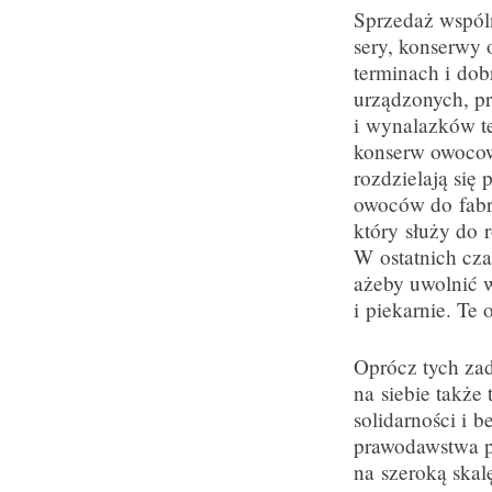
Sprzedaż wspól
sery, konserwy
terminach i dob
urządzonych, p
i wynalazków te
konserw owocowy
rozdzielają się
owoców do fabry
który służy do r
W ostatnich cza
ażeby uwolnić 
i piekarnie. Te
Oprócz tych zad
na siebie także 
solidarności i 
prawodawstwa p
na szeroką skal