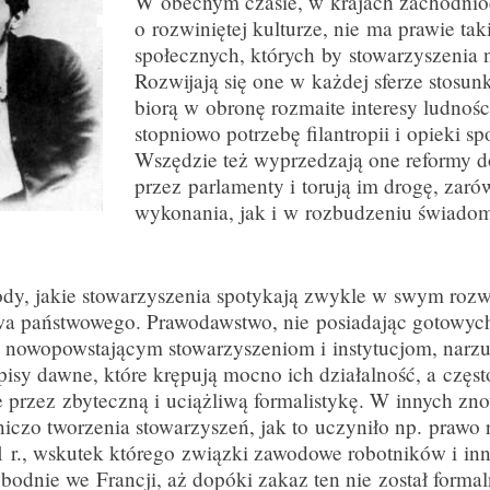
W obecnym czasie, w krajach zachodnio
o rozwiniętej kulturze, nie ma prawie ta
społecznych, których by stowarzyszenia n
Rozwijają się one w każdej sferze stosun
biorą w obronę rozmaite interesy ludnośc
stopniowo potrzebę filantropii i opieki sp
Wszędzie też wyprzedzają one reformy 
przez parlamenty i torują im drogę, zar
wykonania, jak i w rozbudzeniu świado
ody, jakie stowarzyszenia spotykają zwykle w swym roz
a państwowego. Prawodawstwo, nie posiadając gotowyc
 nowopowstającym stowarzyszeniom i instytucjom, narz
pisy dawne, które krępują mocno ich działalność, a częs
 przez zbyteczną i uciążliwą formalistykę. W innych zn
iczo tworzenia stowarzyszeń, jak to uczyniło np. prawo 
1 r., wskutek którego związki zawodowe robotników i in
obodnie we Francji, aż dopóki zakaz ten nie został formal