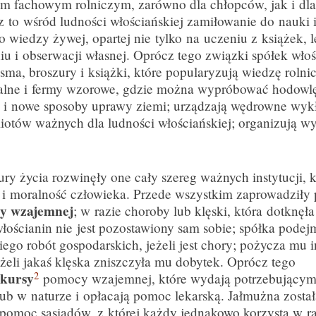
m fachowym rolniczym, zarówno dla chłopców, jak i dla
z to wśród ludności włościańskiej zamiłowanie do nauki 
ko wiedzy żywej, opartej nie tylko na uczeniu z książek, 
u i obserwacji własnej. Oprócz tego związki spółek wło
sma, broszury i książki, które popularyzują wiedzę rolni
alne i fermy wzorowe, gdzie można wypróbować hodowl
n i nowe sposoby uprawy ziemi; urządzają wędrowne wyk
iotów ważnych dla ludności włościańskiej; organizują w
ury życia rozwinęły one cały szereg ważnych instytucji, 
 i moralność człowieka. Przede wszystkim zaprowadziły
y wzajemnej
; w razie choroby lub klęski, która dotknęła
łościanin nie jest pozostawiony sam sobie; spółka podej
ego robót gospodarskich, jeżeli jest chory; pożycza mu i
jeżeli jakaś klęska zniszczyła mu dobytek. Oprócz tego
2
kursy
pomocy wzajemnej, które wydają potrzebujący
ub w naturze i opłacają pomoc lekarską. Jałmużna został
 pomoc sąsiadów, z której każdy jednakowo korzysta w ra