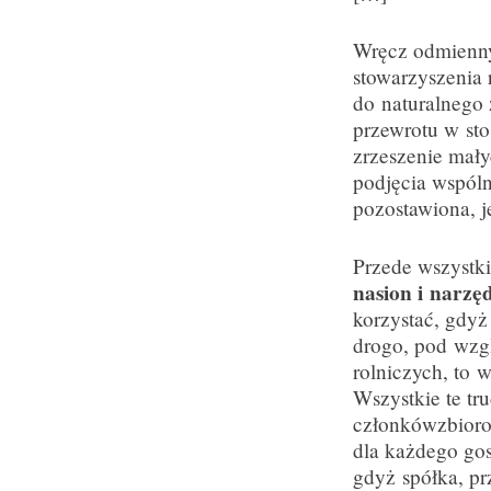
Wręcz odmienny
stowarzyszenia
do naturalnego 
przewrotu w sto
zrzeszenie mały
podjęcia wspóln
pozostawiona, je
Przede wszystki
nasion i narzęd
korzystać, gdyż
drogo, pod wzgl
rolniczych, to
Wszystkie te tr
członkówzbiorow
dla każdego gos
gdyż spółka, p