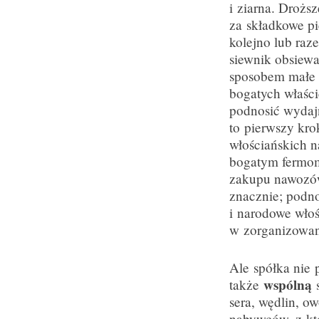
i ziarna. Droższ
za składkowe pi
kolejno lub raz
siewnik obsiewa
sposobem małe 
bogatych właści
podnosić wydajn
to pierwszy kro
włościańskich 
bogatym fermom
zakupu nawozów,
znacznie; podno
i narodowe włoś
w zorganizowan
Ale spółka nie 
wspólną
także
s
sera, wędlin, o
nabywców, z któ