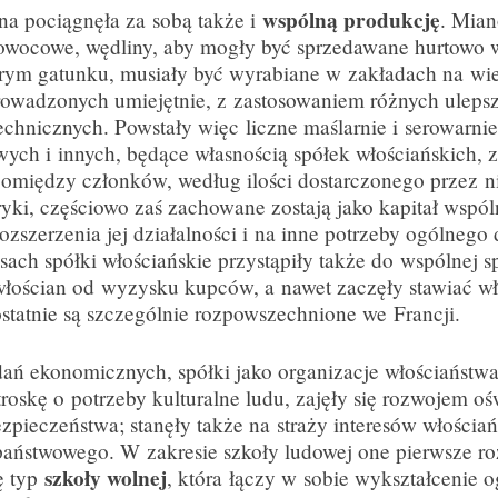
wspólną produkcję
na pociągnęła za sobą także i
. Mian
 owocowe, wędliny, aby mogły być sprzedawane hurtowo
rym gatunku, musiały być wyrabiane w zakładach na wie
rowadzonych umiejętnie, z zastosowaniem różnych uleps
chnicznych. Powstały więc liczne maślarnie i serowarnie
ch i innych, będące własnością spółek włościańskich, z
 pomiędzy członków, według ilości dostarczonego przez n
ki, częściowo zaś zachowane zostają jako kapitał wspóln
ozszerzenia jej działalności i na inne potrzeby ogólnego 
sach spółki włościańskie przystąpiły także do wspólnej 
włościan od wyzysku kupców, a nawet zaczęły stawiać w
 ostatnie są szczególnie rozpowszechnione we Francji.
ań ekonomicznych, spółki jako organizacje włościaństwa
troskę o potrzeby kulturalne ludu, zajęły się rozwojem oś
bezpieczeństwa; stanęły także na straży interesów włości
aństwowego. W zakresie szkoły ludowej one pierwsze r
szkoły wolnej
ę typ
, która łączy w sobie wykształcenie 