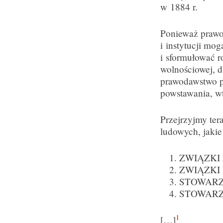
w 1884 r.
Ponieważ prawo
i instytucji mog
i sformułować r
wolnościowej, d
prawodawstwo p
powstawania, wtr
Przejrzyjmy ter
ludowych, jakie
ZWIĄZKI
ZWIĄZKI
STOWAR
STOWARZ
1
[…]