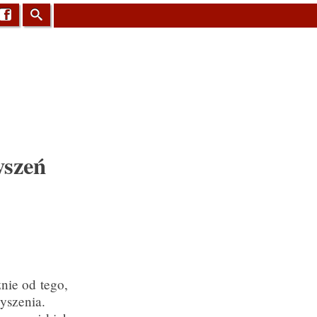
Facebook
Szukaj
yszeń
nie od tego,
zyszenia.