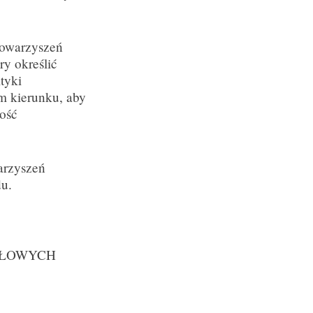
towarzyszeń
ry określić
tyki
m kierunku, aby
ość
arzyszeń
du.
SŁOWYCH