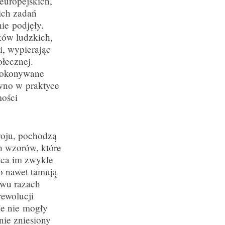
europejskich,
kich zadań
ie podjęły.
ków ludzkich,
i, wypierając
ołecznej.
dokonywane
ówno w praktyce
mości
woju, pochodzą
h wzorów, które
uca im zwykle
to nawet tamują
owu razach
rewolucji
ne nie mogły
nie zniesiony