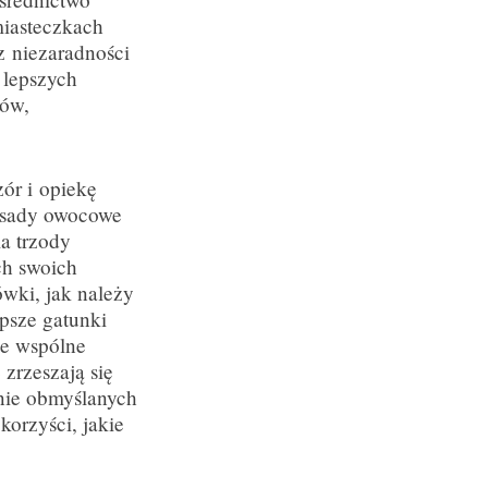
miasteczkach
 z niezaradności
 lepszych
ców,
ór i opiekę
y sady owocowe
a trzody
ch swoich
ówki, jak należy
psze gatunki
je wspólne
zrzeszają się
lnie obmyślanych
korzyści, jakie