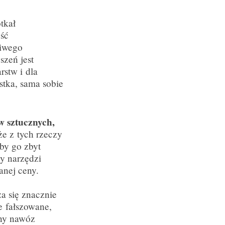
tkał
ość
ziwego
szeń jest
rstw i dla
stka, sama sobie
 sztucznych,
e z tych rzeczy
by go zbyt
y narzędzi
anej ceny.
a się znacznie
e fałszowane,
any nawóz