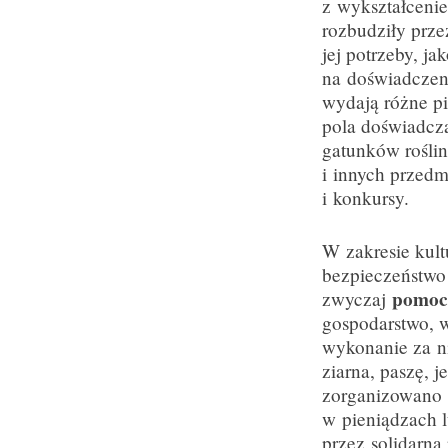
z wykształcenie
rozbudziły prze
jej potrzeby, ja
na doświadczeni
wydają różne pi
pola doświadcz
gatunków rośli
i innych przedm
i konkursy.
W zakresie kult
bezpieczeństwo
pomoc
zwyczaj
gospodarstwo, w
wykonanie za ni
ziarna, paszę, 
zorganizowano
w pieniądzach l
przez solidarną