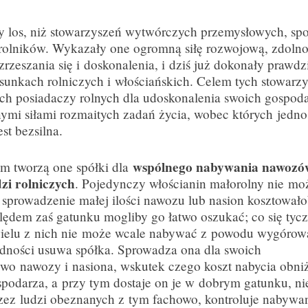
 los, niż stowarzyszeń wytwórczych przemysłowych, spo
 rolników. Wykazały one ogromną siłę rozwojową, zdoln
zrzeszania się i doskonalenia, i dziś już dokonały prawd
sunkach rolniczych i włościańskich. Celem tych stowarzy
ch posiadaczy rolnych dla udoskonalenia swoich gospoda
ymi siłami rozmaitych zadań życia, wobec których jedno
st bezsilna.
wspólnego nabywania nawozów
m tworzą one spółki dla
zi rolniczych
. Pojedynczy włościanin małorolny nie moż
 sprowadzenie małej ilości nawozu lub nasion kosztowało
ędem zaś gatunku mogliby go łatwo oszukać; co się tycz
 wielu z nich nie może wcale nabywać z powodu wygórow
udności usuwa spółka. Sprowadza ona dla swoich
o nawozy i nasiona, wskutek czego koszt nabycia obniż
podarza, a przy tym dostaje on je w dobrym gatunku, ni
rzez ludzi obeznanych z tym fachowo, kontroluje nabyw