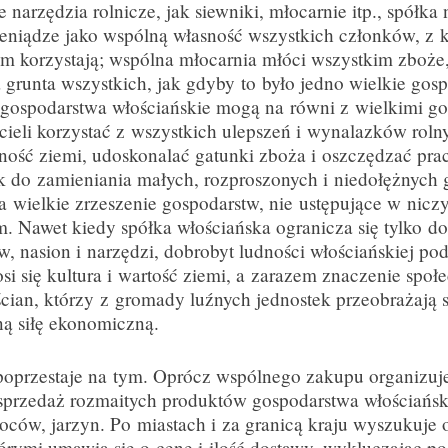
e narzędzia rolnicze, jak siewniki, młocarnie itp., spółk
eniądze jako wspólną własność wszystkich członków, z k
em korzystają; wspólna młocarnia młóci wszystkim zboże
 grunta wszystkich, jak gdyby to było jedno wielkie go
gospodarstwa włościańskie mogą na równi z wielkimi g
cieli korzystać z wszystkich ulepszeń i wynalazków rol
ość ziemi, udoskonalać gatunki zboża i oszczędzać prac
k do zamieniania małych, rozproszonych i niedołężnych
na wielkie zrzeszenie gospodarstw, nie ustępujące w ni
. Nawet kiedy spółka włościańska ogranicza się tylko d
 nasion i narzędzi, dobrobyt ludności włościańskiej pod
si się kultura i wartość ziemi, a zarazem znaczenie społ
cian, którzy z gromady luźnych jednostek przeobrażają s
ą siłę ekonomiczną.
poprzestaje na tym. Oprócz wspólnego zakupu organizuj
przedaż rozmaitych produktów gospodarstwa włościańskie
woców, jarzyn. Po miastach i za granicą kraju wyszukuje
rymi umawia się o cenę i ilość dostawy, wykluczając po