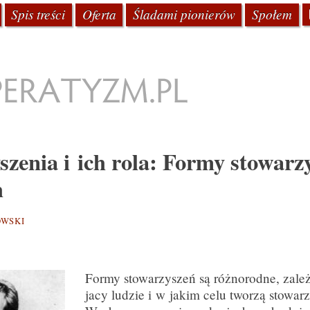
kstu
Spis treści
Oferta
Śladami pionierów
Społem
tyzm.pl
szenia i ich rola: Formy stowarz
h
WSKI
Formy stowarzyszeń są różnorodne, zależ
jacy ludzie i w jakim celu tworzą stowar