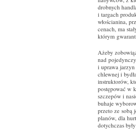
drobnych handla
i targach produk
włościanina, pr
cenach, ma sta
którym gwarant
Ażeby zobowiąz
nad pojedynczy
i uprawa jarzyn
chlewnej i bydł
instruktorów, k
postępować w ka
szczepów i nasi
buhaje wyborowe
przeto ze sobą 
planów, dla hur
dotychczas były