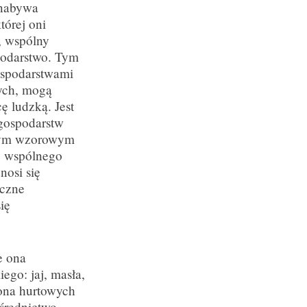
a nabywa
tórej oni
, wspólny
spodarstwo. Tym
ospodarstwami
nych, mogą
ę ludzką. Jest
 gospodarstw
czym wzorowym
o wspólnego
nosi się
eczne
ię
e ona
go: jaj, masła,
 ona hurtowych
średnictwo