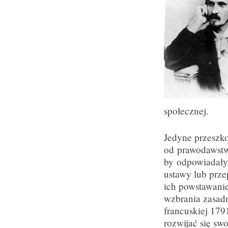
społecznej.
Jedyne przeszk
od prawodawstw
by odpowiadały
ustawy lub prze
ich powstawanie
wzbrania zasadn
francuskiej 179
rozwijać się sw