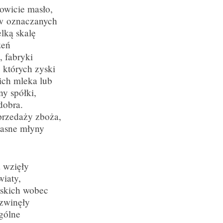
owicie masło,
 w oznaczanych
lką skalę
zeń
, fabryki
 których zyski
ich mleka lub
y spółki,
dobra.
sprzedaży zboża,
łasne młyny
 wzięły
wiaty,
ańskich wobec
ozwinęły
ogólne