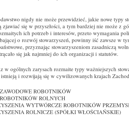
dawstwo nigdy nie może przewidzieć, jakie nowe typy s
ą zjawiać się w przyszłości, a tym bardziej nie może z gó
ozmaitych ich potrzeb i interesów, przeto wymagania poli
bającej o rozwój stowarzyszeń, powinny iść zawsze w ty
aństwowe, przyznając stowarzyszeniom zasadniczą woln
ącało się jak najmniej do ich organizacji i statutów.
az w ogólnych zarysach rozmaite typy ważniejszych stow
 istnieją i rozwijają się w cywilizowanych krajach Zacho
 ZAWODOWE ROBOTNIKÓW
 ROBOTNIKÓW ROLNYCH
ZYSZENIA WYTWÓRCZE ROBOTNIKÓW PRZEMY
YSZENIA ROLNICZE (SPÓŁKI WŁOŚCIAŃSKIE)