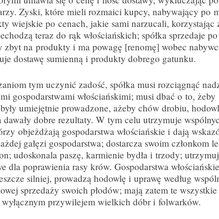
rzy. Zyski, które mieli rozmaici kupcy, nabywający po 
ty wiejskie po cenach, jakie sami narzucali, korzystając
zechodzą teraz do rąk włościańskich; spółka sprzedaje po
ły zbyt na produkty i ma powagę [renomę] wobec nabyw
uje dostawę sumienną i produkty dobrego gatunku.
aniom tym uczynić zadość, spółka musi rozciągnąć nadz
mi gospodarstwami włościańskimi; musi dbać o to, żeb
 były umiejętnie prowadzone, ażeby chów drobiu, hodowl
a dawały dobre rezultaty. W tym celu utrzymuje wspólny
tórzy objeżdżają gospodarstwa włościańskie i dają wskaz
żdej gałęzi gospodarstwa; dostarcza swoim członkom le
on; udoskonala paszę, karmienie bydła i trzody; utrzymu
 dla poprawienia rasy krów. Gospodarstwa włościańskie 
jeszcze silniej, prowadzą hodowlę i uprawę według wspó
towej sprzedaży swoich płodów; mają zatem te wszystkie 
 wyłącznym przywilejem wielkich dóbr i folwarków.