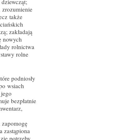
 dziewcząt;
i zrozumienie
lecz także
ściańskich
czą; zakładają
ę nowych
łady rolnictwa
ystawy rolne
które podniosły
 po wsiach
 jego
muje bezpłatnie
nwentarz,
m zapomogę
a zastąpiona
zie potrzeby.